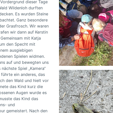
 Vordergrund dieser Tage
ald Wildenloh durften
decken. Es wurden Steine
bachtet. Ganz besondere
er Grasfrosch. Wir waren
rafen wir dann auf Kerstin
 Gemeinsam mit Katja
 um den Specht mit
inem ausgiebigen
iedenen Spielen widmen.
uns auf und bewegten uns
nächste Spiel „Kamera“
 führte ein anderes, das
ch den Wald und hielt vor
fnete das Kind kurz die
lossenen Augen wurde es
musste das Kind das
ens- und
our gemeistert. Nach den