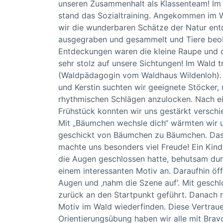
unseren Zusammenhalt als Klassenteam! Im
stand das Sozialtraining. Angekommen im W
wir die wunderbaren Schätze der Natur ent
ausgegraben und gesammelt und Tiere beo
Entdeckungen waren die kleine Raupe und d
sehr stolz auf unsere Sichtungen! Im Wald t
(Waldpädagogin vom Waldhaus Wildenloh).
und Kerstin suchten wir geeignete Stöcker,
rhythmischen Schlägen anzulocken. Nach e
Frühstück konnten wir uns gestärkt versch
Mit „Bäumchen wechsle dich“ wärmten wir 
geschickt von Bäumchen zu Bäumchen. Das 
machte uns besonders viel Freude! Ein Kind
die Augen geschlossen hatte, behutsam dur
einem interessanten Motiv an. Daraufhin öf
Augen und ‚nahm die Szene auf‘. Mit gesch
zurück an den Startpunkt geführt. Danach 
Motiv im Wald wiederfinden. Diese Vertrau
Orientierungsübung haben wir alle mit Brav