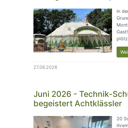
In de
Grund
Monta
Gast!
plötz
Wei
27.06.2026
Juni 2026 - Technik-Sch
begeistert Achtklässler
20 S
ihrem