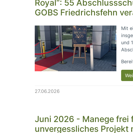
Royal“: 55 Abschlusssch
GOBS Friedrichsfehn ve
Mit e
insg
und 1
Absch
Berei
Wei
27.06.2026
Juni 2026 - Manege frei f
unvergessliches Projekt