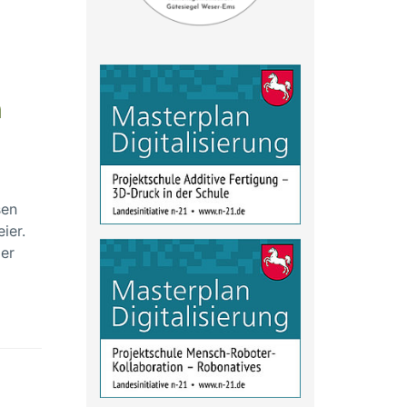
n
sen
ier.
ier