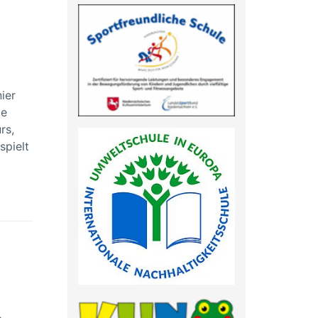
ier
ie
rs,
spielt