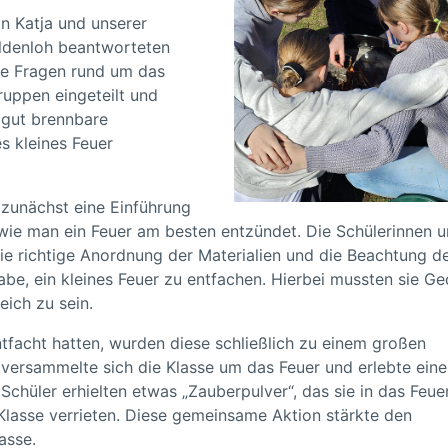
n Katja und unserer
ildenloh beantworteten
ige Fragen rund um das
ruppen eingeteilt und
e gut brennbare
es kleines Feuer
unächst eine Einführung
, wie man ein Feuer am besten entzündet. Die Schülerinnen 
die richtige Anordnung der Materialien und die Beachtung d
abe, ein kleines Feuer zu entfachen. Hierbei mussten sie Ge
ich zu sein.
tfacht hatten, wurden diese schließlich zu einem großen
ersammelte sich die Klasse um das Feuer und erlebte eine
chüler erhielten etwas „Zauberpulver“, das sie in das Feue
 Klasse verrieten. Diese gemeinsame Aktion stärkte den
asse.