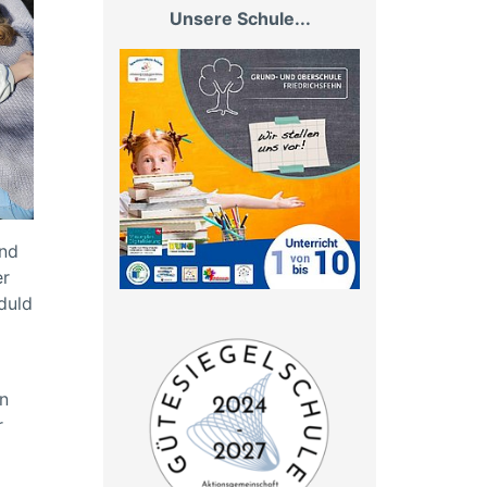
Unsere Schule...
und
er
duld
n
r