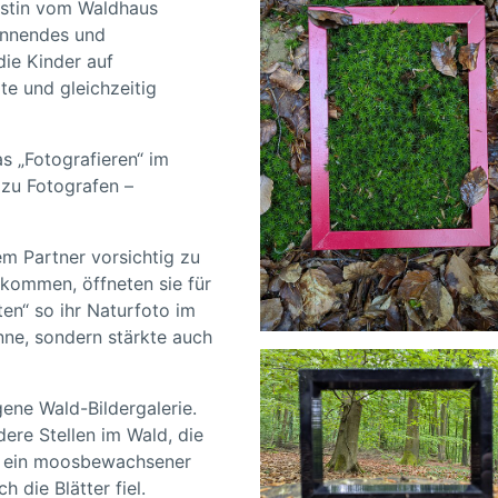
erstin vom Waldhaus
annendes und
die Kinder auf
rte und gleichzeitig
s „Fotografieren“ im
 zu Fotografen –
m Partner vorsichtig zu
kommen, öffneten sie für
en“ so ihr Naturfoto im
nne, sondern stärkte auch
gene Wald-Bildergalerie.
ere Stellen im Wald, die
t, ein moosbewachsener
 die Blätter fiel.