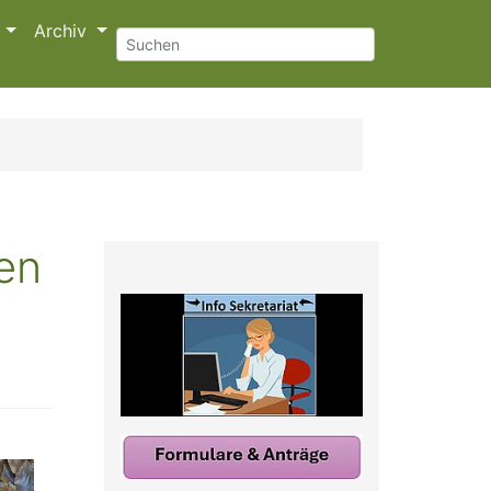
s
Archiv
en