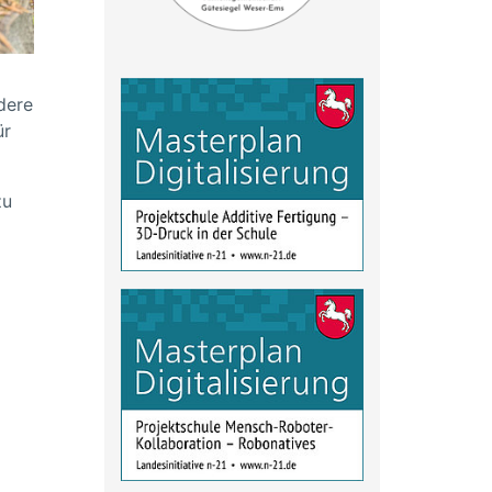
dere
ür
zu