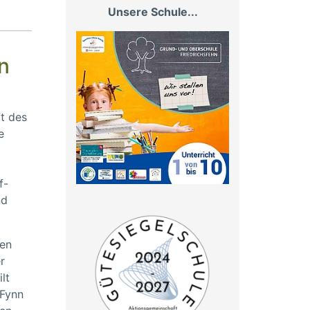
Unsere Schule...
n
t des
e
f-
nd
nen
r
lt
 Fynn