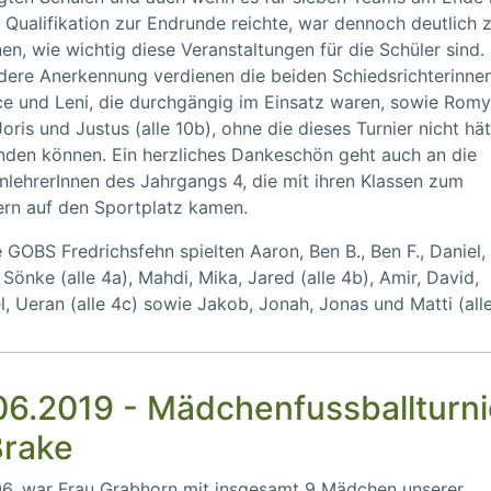
e Qualifikation zur Endrunde reichte, war dennoch deutlich 
en, wie wichtig diese Veranstaltungen für die Schüler sind.
ere Anerkennung verdienen die beiden Schiedsrichterinne
e und Leni, die durchgängig im Einsatz waren, sowie Romy,
 Joris und Justus (alle 10b), ohne die dieses Turnier nicht hä
inden können. Ein herzliches Dankeschön geht auch an die
nlehrerInnen des Jahrgangs 4, die mit ihren Klassen zum
rn auf den Sportplatz kamen.
e GOBS Fredrichsfehn spielten Aaron, Ben B., Ben F., Daniel, 
, Sönke (alle 4a), Mahdi, Mika, Jared (alle 4b), Amir, David,
l, Ueran (alle 4c) sowie Jakob, Jonah, Jonas und Matti (alle
06.2019 - Mädchenfussballturni
Brake
6. war Frau Grabhorn mit insgesamt 9 Mädchen unserer