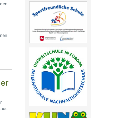
 den
d
inen
der
r
 aus