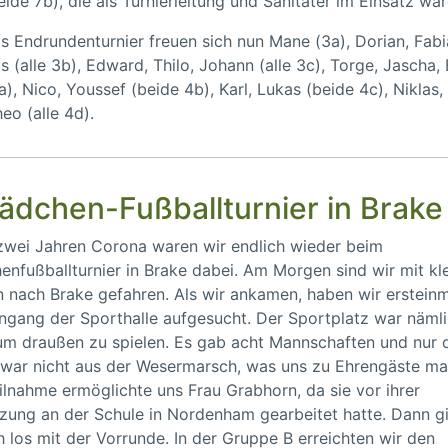
eide 7b), die als Turnierleitung und Sanitäter im Einsatz war
s Endrundenturnier freuen sich nun Mane (3a), Dorian, Fabi
 (alle 3b), Edward, Thilo, Johann (alle 3c), Torge, Jascha,
4a), Nico, Youssef (beide 4b), Karl, Lukas (beide 4c), Niklas,
eo (alle 4d).
ädchen-Fußballturnier in Brake
zwei Jahren Corona waren wir endlich wieder beim
nfußballturnier in Brake dabei. Am Morgen sind wir mit kl
 nach Brake gefahren. Als wir ankamen, haben wir erstein
ngang der Sporthalle aufgesucht. Der Sportplatz war näml
um draußen zu spielen. Es gab acht Mannschaften und nur 
war nicht aus der Wesermarsch, was uns zu Ehrengäste ma
ilnahme ermöglichte uns Frau Grabhorn, da sie vor ihrer
zung an der Schule in Nordenham gearbeitet hatte. Dann g
h los mit der Vorrunde. In der Gruppe B erreichten wir den