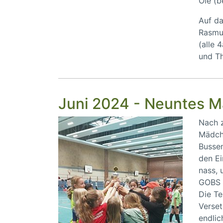
Ole (b
Auf da
Rasmus
(alle 
und Th
Juni 2024 - Neuntes M
Nach 
Mädche
Bussen
den Ei
nass, 
GOBS 
Die Te
Verset
endlic