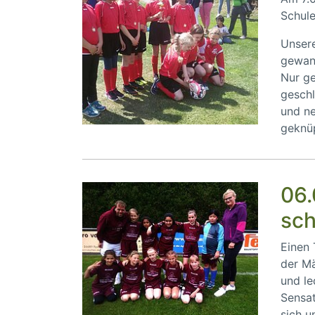
Schule
Unsere
gewan
Nur ge
gesch
und n
geknüp
06.
sch
Einen
der Mä
und le
Sensat
sich 