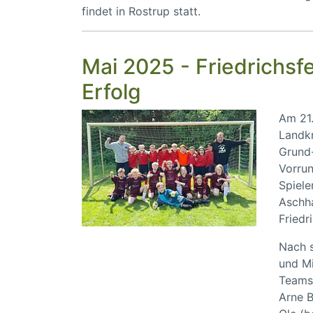
findet in Rostrup statt.
Mai 2025 - Friedrichsf
Erfolg
Am 21.
Landkr
Grund-
Vorrun
Spiel
Aschha
Friedr
Nach s
und Mi
Teams 
Arne B