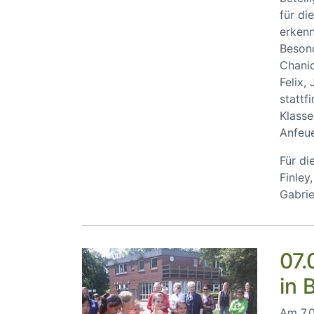
für di
erkenn
Besond
Chanic
Felix,
stattf
Klasse
Anfeue
Für di
Finley
Gabrie
07.
in 
Am 7.0