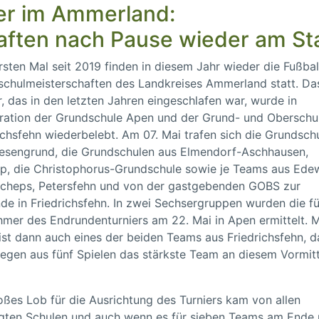
ber im Ammerland:
ften nach Pause wieder am St
sten Mal seit 2019 finden in diesem Jahr wieder die Fußbal
chulmeisterschaften des Landkreises Ammerland statt. Da
r, das in den letzten Jahren eingeschlafen war, wurde in
ration der Grundschule Apen und der Grund- und Oberschu
ichsfehn wiederbelebt. Am 07. Mai trafen sich die Grundsch
esengrund, die Grundschulen aus Elmendorf-Aschhausen,
p, die Christophorus-Grundschule sowie je Teams aus Ede
scheps, Petersfehn und von der gastgebenden GOBS zur
de in Friedrichsfehn. In zwei Sechsergruppen wurden die f
hmer des Endrundenturniers am 22. Mai in Apen ermittelt. M
ist dann auch eines der beiden Teams aus Friedrichsfehn, d
iegen aus fünf Spielen das stärkste Team an diesem Vormit
oßes Lob für die Ausrichtung des Turniers kam von allen
igten Schulen und auch wenn es für sieben Teams am Ende 