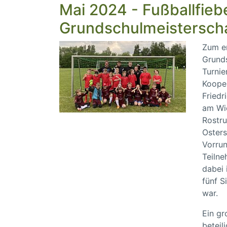
Mai 2024 - Fußballfie
Grundschulmeisterscha
Zum er
Grunds
Turnie
Koope
Friedr
am Wi
Rostru
Oster
Vorrun
Teilne
dabei 
fünf S
war.
Ein gr
beteil