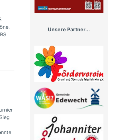
S
öne.
Unsere Partner...
OBS
urnier
Sieg
ennte
,