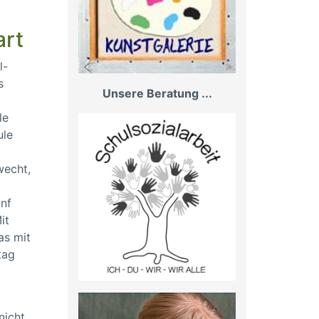
art
l-
s
Unsere Beratung ...
le
ule
wecht,
ünf
it
as mit
tag
nicht