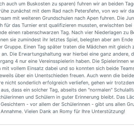
ich auch um Buskosten zu sparen) fuhren wir an beiden Tag
Frühe zunächst mit dem Rad nach Petersfehn, von wo wir d
sam mit weiteren Grundschulen nach Apen fuhren. Die Jun
ch für das Turnier erst qualifizieren mussten, erwischten bei
de einen rabenschwarzen Tag. Nach vier Niederlagen zu B
en sie zumindest ihr letztes Spiel, belegten aber am Ende
er Gruppe. Einen Tag später traten die Mädchen mit gleich 
an. Die Erwartungshaltung war hierbei eine ganz andere, d
rgang 4 nur eine Vereinsspielerin haben. Die Spielerinnen 
 mit vollem Einsatz dabei und so konnten sich beide Team
eweils über ein Unentschieden freuen. Auch wenn die beid
re nicht sonderlich erfolgreich verliefen, gehen wir trotzde
aus, dass ein solcher Tag, abseits den "normalen" Schulallt
hülerinnen und Schülern in guter Erinnerung bleibt. Das Lä
 Gesichtern - vor allem der Schülerinnen - gibt uns allen Gr
 Annahme. Vielen Dank an Romy für Ihre Unterstützung!