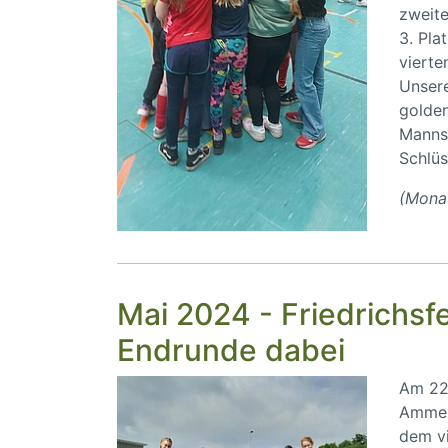
zweite
3. Pla
vierte
Unsere
golden
Mannsc
Schlüs
(Mona 
Mai 2024 - Friedrichs
Endrunde dabei
Am 22.
Ammer
dem vi