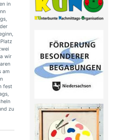
en in
ann
gs,
 der
eginn,
 Platz
zwei
a wir
waren
s am
en
m fest
ags,
cheln
und zu