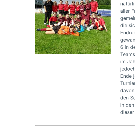
natürl
aller 
gemein
die si
Endrun
gewann
6 in d
Teams 
im Jah
jedoch
Ende j
Turnie
davon 
den Sc
in den
dieser