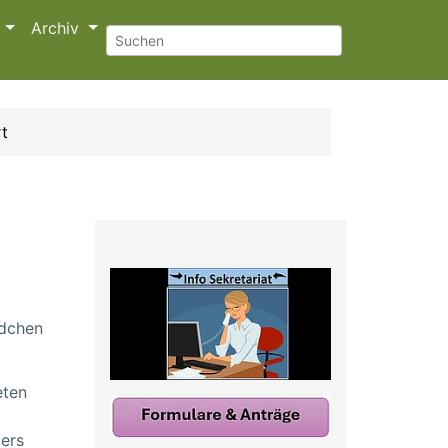
s
Archiv
t
ädchen
eten
ers