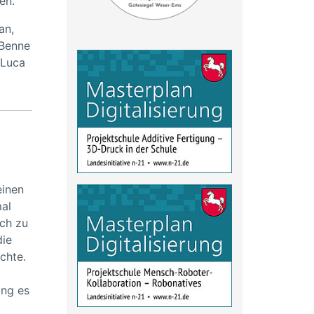
en.
an,
 Benne
 Luca
einen
mal
ich zu
die
chte.
ing es